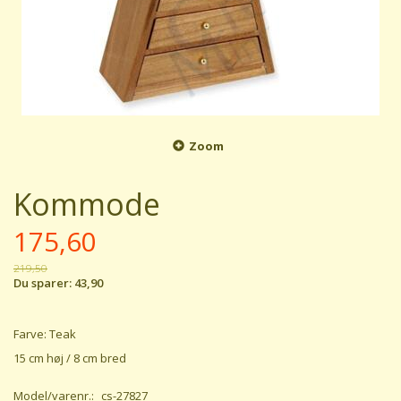
Zoom
Kommode
175,60
219,50
Du sparer:
43,90
Farve: Teak
15 cm høj / 8 cm bred
Model/varenr.:
cs-27827