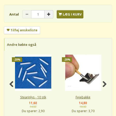
Antal
LÆG I KURV
Tilføj ønskeliste
Andre købte også
-20%
-20%
-
Stearinlys - 10 stk
Fejebakke
11,60
14,80
14,50
18,50
Du sparer:
2,90
Du sparer:
3,70