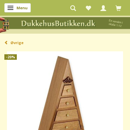
Menu
Skifte navigation
Øvrige
-20%