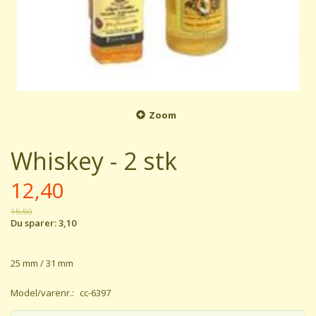
Zoom
Whiskey - 2 stk
12,40
15,50
Du sparer:
3,10
25 mm / 31 mm
Model/varenr.:
cc-6397