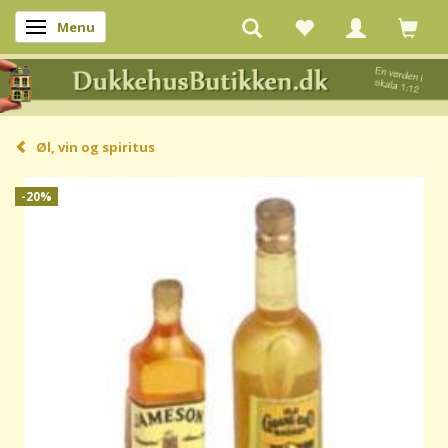
Menu
Skifte navigation
Øl, vin og spiritus
-20%