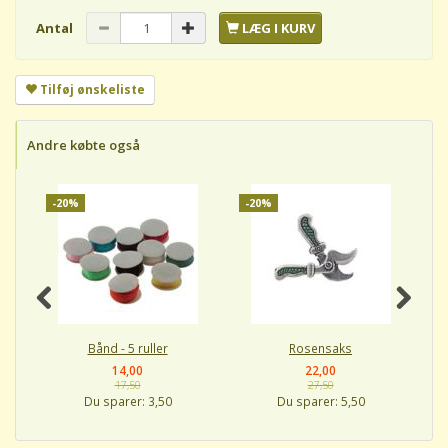
Antal
LÆG I KURV
Tilføj ønskeliste
Andre købte også
-20%
-20%
-
Bånd - 5 ruller
Rosensaks
14,00
22,00
17,50
27,50
Du sparer:
3,50
Du sparer:
5,50