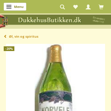
Menu
Skifte navigation
Øl, vin og spiritus
-20%