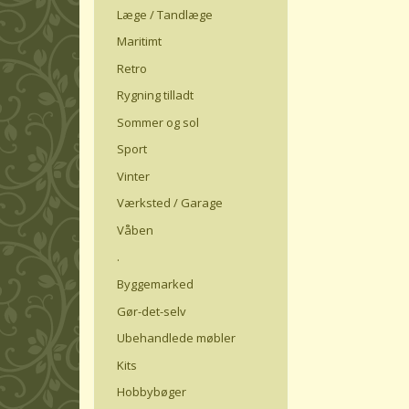
Læge / Tandlæge
Maritimt
Retro
Rygning tilladt
Sommer og sol
Sport
Vinter
Værksted / Garage
Våben
.
Byggemarked
Gør-det-selv
Ubehandlede møbler
Kits
Hobbybøger