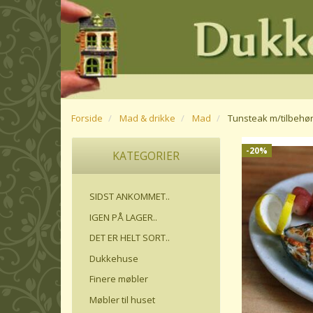
Forside
Mad & drikke
Mad
Tunsteak m/tilbehø
-20%
KATEGORIER
SIDST ANKOMMET..
IGEN PÅ LAGER..
DET ER HELT SORT..
Dukkehuse
Finere møbler
Møbler til huset