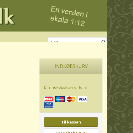
INDKØBSKURV
Din indkøbskurv er tom!
Til kassen