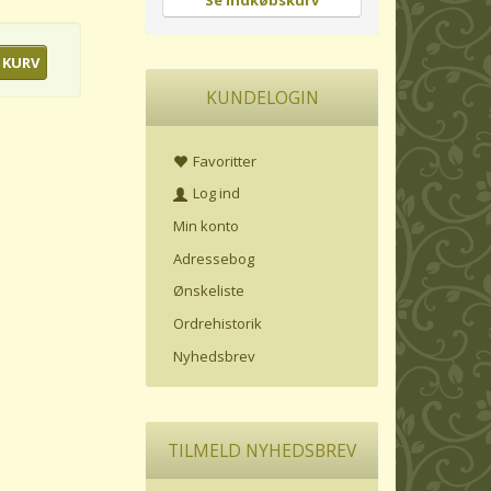
Se indkøbskurv
 KURV
KUNDELOGIN
Favoritter
Log ind
Min konto
Adressebog
Ønskeliste
Ordrehistorik
Nyhedsbrev
TILMELD NYHEDSBREV