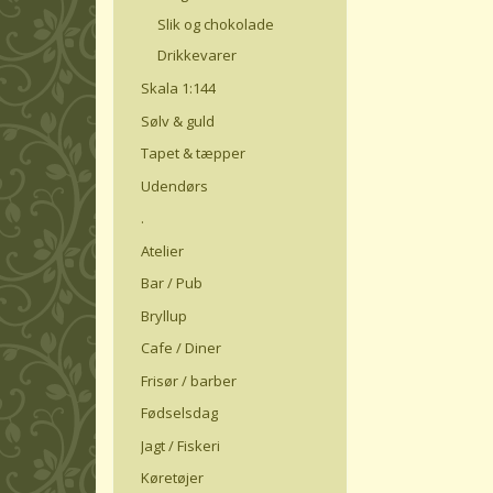
Slik og chokolade
Drikkevarer
Skala 1:144
Sølv & guld
Tapet & tæpper
Udendørs
.
Atelier
Bar / Pub
Bryllup
Cafe / Diner
Frisør / barber
Fødselsdag
Jagt / Fiskeri
Køretøjer