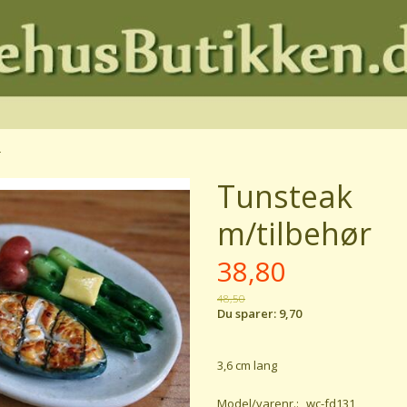
r
Tunsteak
m/tilbehør
38,80
48,50
Du sparer:
9,70
3,6 cm lang
Model/varenr.:
wc-fd131