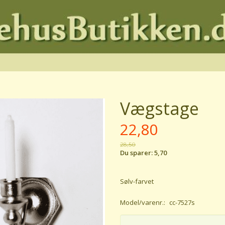
Vægstage
22,80
28,50
Du sparer:
5,70
Sølv-farvet
Model/varenr.:
cc-7527s