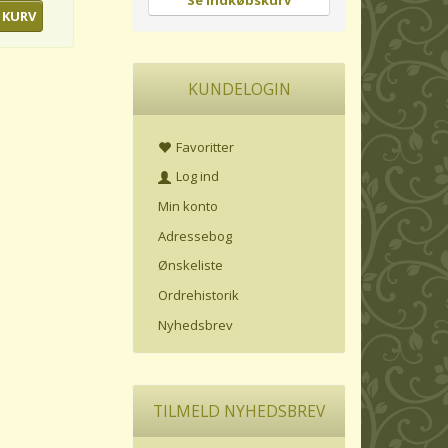
Se indkøbskurv
 KURV
KUNDELOGIN
Favoritter
Log ind
Min konto
Adressebog
Ønskeliste
Ordrehistorik
Nyhedsbrev
TILMELD NYHEDSBREV