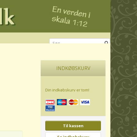
INDKØBSKURV
Din indkøbskurv er tom!
Til kassen