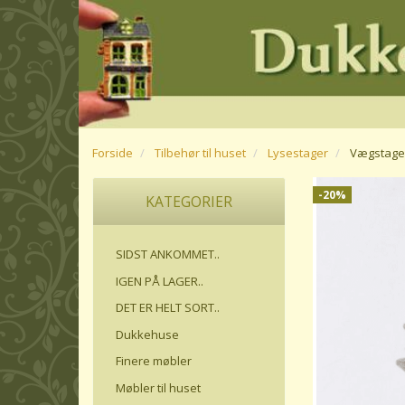
Forside
Tilbehør til huset
Lysestager
Vægstage
-20%
KATEGORIER
SIDST ANKOMMET..
IGEN PÅ LAGER..
DET ER HELT SORT..
Dukkehuse
Finere møbler
Møbler til huset