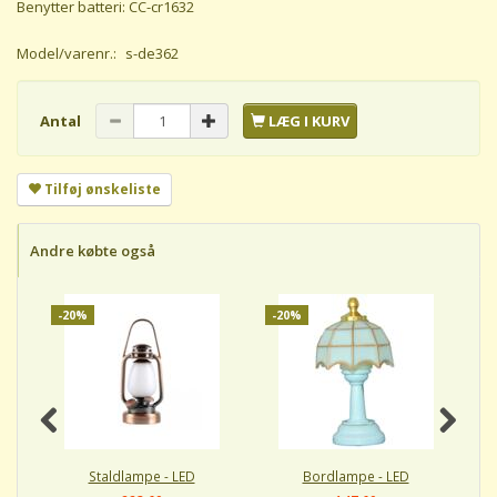
Benytter batteri: CC-cr1632
Model/varenr.:
s-de362
Antal
LÆG I KURV
Tilføj ønskeliste
Andre købte også
-20%
-20%
-
Staldlampe - LED
Bordlampe - LED