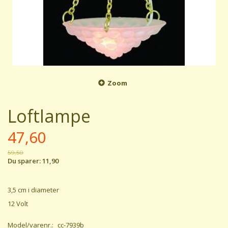
Zoom
Loftlampe
47,60
59,50
Du sparer:
11,90
3,5 cm i diameter
12 Volt
Model/varenr.:
cc-7939b