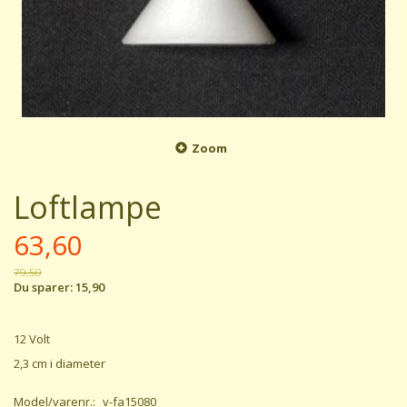
Zoom
Loftlampe
63,60
79,50
Du sparer:
15,90
12 Volt
2,3 cm i diameter
Model/varenr.:
v-fa15080