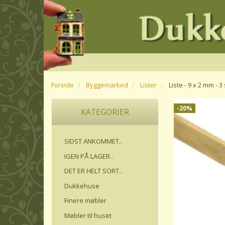
Forside
Byggemarked
Lister
Liste - 9 x 2 mm - 3 
-20%
KATEGORIER
SIDST ANKOMMET..
IGEN PÅ LAGER..
DET ER HELT SORT..
Dukkehuse
Finere møbler
Møbler til huset