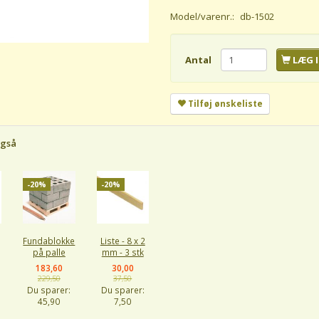
Model/varenr.:
db-1502
Antal
LÆG I
Tilføj ønskeliste
også
-20%
-20%
Fundablokke
Liste - 8 x 2
på palle
mm - 3 stk
183,60
30,00
229,50
37,50
Du sparer:
Du sparer:
45,90
7,50