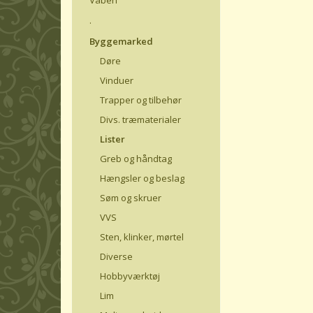
.
Byggemarked
Døre
Vinduer
Trapper og tilbehør
Divs. træmaterialer
Lister
Greb og håndtag
Hængsler og beslag
Søm og skruer
VVS
Sten, klinker, mørtel
Diverse
Hobbyværktøj
Lim