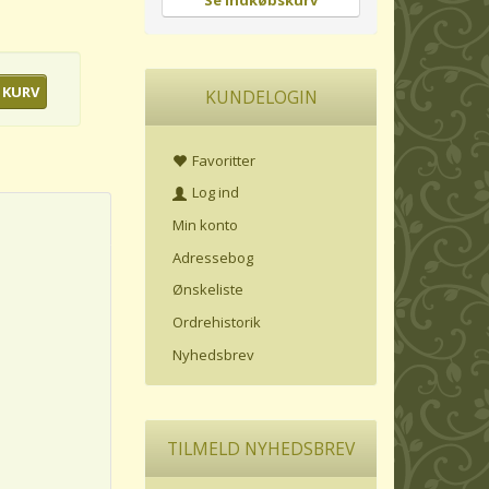
Se indkøbskurv
 KURV
KUNDELOGIN
Favoritter
Log ind
Min konto
Adressebog
Ønskeliste
Ordrehistorik
Nyhedsbrev
TILMELD NYHEDSBREV