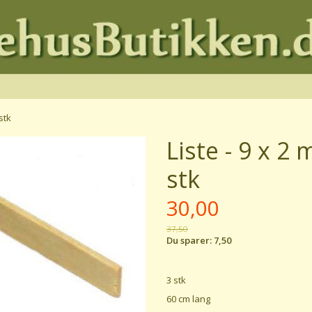
stk
Liste - 9 x 2 
stk
30,00
37,50
Du sparer:
7,50
3 stk
60 cm lang