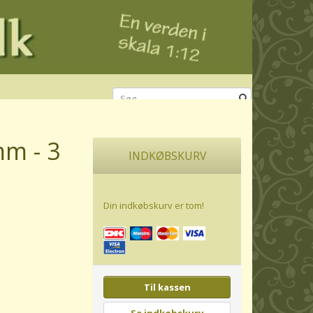
mm - 3
INDKØBSKURV
Din indkøbskurv er tom!
Til kassen