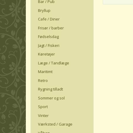
Bar / Pub
Bryllup
Cafe / Diner
Frisør / barber
Fødselsdag
Jagt / Fiskeri
Køretøjer
Læge / Tandlæge
Maritimt
Retro
Rygning tilladt
Sommer og sol
Sport
Vinter
Værksted / Garage
Våben