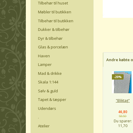
Tilbehør til huset
Møbler til butikken
Tilbehør til butikken
Dukker & tilbehør
Dyr & tilbehør
Glas & porcelæn
Haven
Andre købte 
Lamper
Mad & drikke
-20%
Skala 1:144
Sølv & guld
Tapet & tæpper
"Bliktag"
Udendørs
46,80
58,50
.
Du sparer:
Atelier
11,70