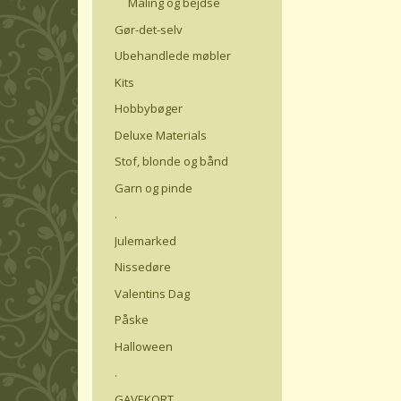
Maling og bejdse
Gør-det-selv
Ubehandlede møbler
Kits
Hobbybøger
Deluxe Materials
Stof, blonde og bånd
Garn og pinde
.
Julemarked
Nissedøre
Valentins Dag
Påske
Halloween
.
GAVEKORT