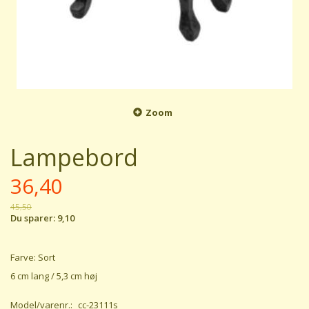
Zoom
Lampebord
36,40
45,50
Du sparer:
9,10
Farve: Sort
6 cm lang / 5,3 cm høj
Model/varenr.:
cc-23111s