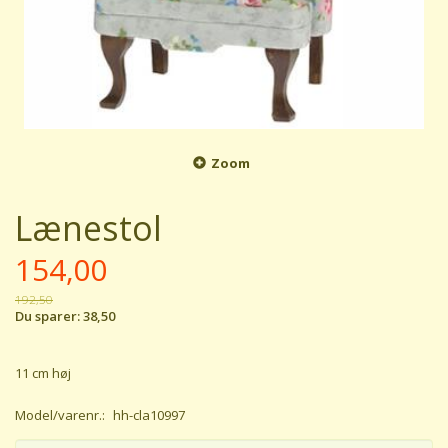
Zoom
Lænestol
154,00
192,50
Du sparer:
38,50
11 cm høj
Model/varenr.:
hh-cla10997