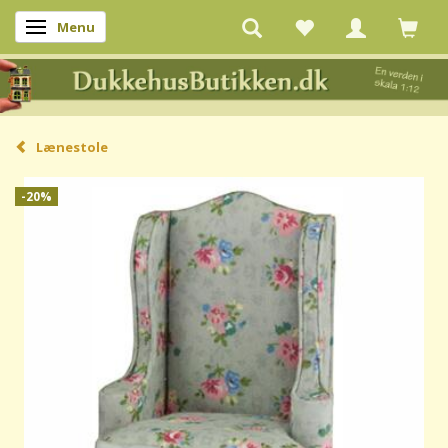
Menu
Skifte navigation
Lænestole
-20%