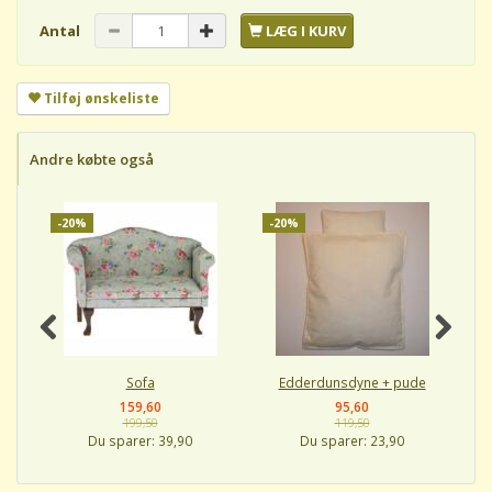
Antal
LÆG I KURV
Tilføj ønskeliste
Andre købte også
-20%
-20%
-
Sofa
Edderdunsdyne + pude
159,60
95,60
199,50
119,50
Du sparer:
39,90
Du sparer:
23,90