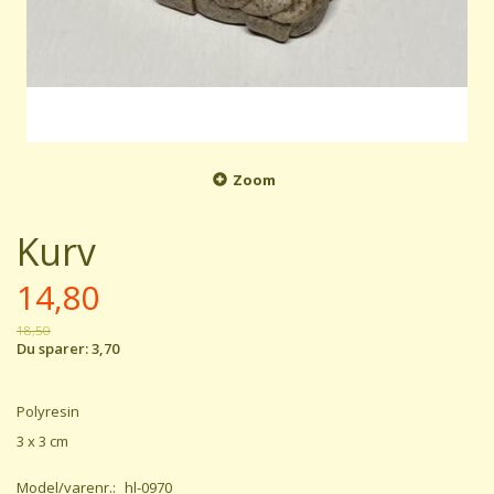
Zoom
Kurv
14,80
18,50
Du sparer:
3,70
Polyresin
3 x 3 cm
Model/varenr.:
hl-0970