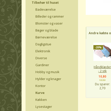
Tilbehør til huset
Badeværelse
Billeder og rammer
Blomster og vaser
Bøger og blade
Andre købte 
Børneværelse
Dagligstue
-20%
Elektronik
Diverse
Gardiner
Håndklæde
- 2 stk
Hobby og musik
10,80
Hylder og knager
13,50
Du sparer:
Kontor
2,70
Kurve
Køkken
Lysestager