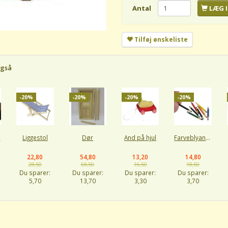
Antal
LÆG I
Tilføj ønskeliste
også
-20%
-20%
-20%
-20%
r
Liggestol
Dør
And på hjul
Farveblyanter
22,80
54,80
13,20
14,80
28,50
68,50
16,50
18,50
Du sparer:
Du sparer:
Du sparer:
Du sparer:
5,70
13,70
3,30
3,70