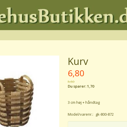
Kurv
6,80
8,50
Du sparer:
1,70
3 cm høj + håndtag
Model/varenr.:
gk-800-872