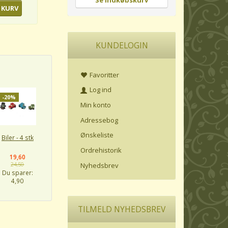
Se indkøbskurv
 KURV
KUNDELOGIN
Favoritter
Log ind
-20%
Min konto
Adressebog
Ønskeliste
Biler - 4 stk
Ordrehistorik
19,60
Nyhedsbrev
24,50
Du sparer:
4,90
TILMELD NYHEDSBREV