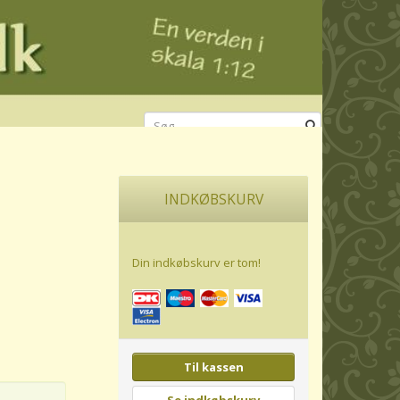
INDKØBSKURV
Din indkøbskurv er tom!
Til kassen