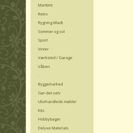
Maritimt
Retro
Rygning tilladt
Sommer og sol
Sport
Vinter
Værksted / Garage
Våben
.
Byggemarked
Gør-det-selv
Ubehandlede møbler
Kits
Hobbybøger
Deluxe Materials