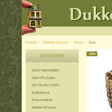
Forside
Tilbehør til huset
Kurve
Kurv
-20%
KATEGORIER
SIDST ANKOMMET..
IGEN PÅ LAGER..
DET ER HELT SORT..
Dukkehuse
Finere møbler
Møbler til huset