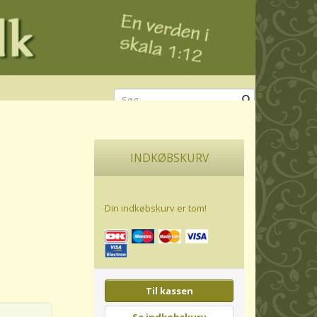
INDKØBSKURV
Din indkøbskurv er tom!
Til kassen