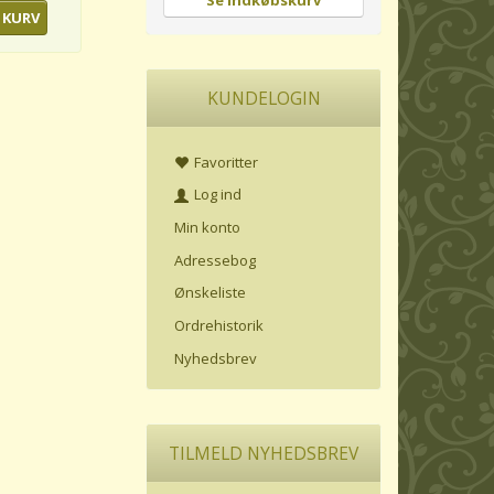
Se indkøbskurv
 KURV
KUNDELOGIN
Favoritter
Log ind
Min konto
Adressebog
Ønskeliste
Ordrehistorik
Nyhedsbrev
TILMELD NYHEDSBREV