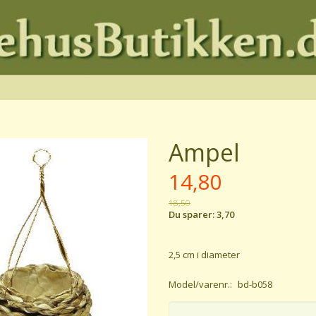
Ampel
14,80
18,50
Du sparer:
3,70
2,5 cm i diameter
Model/varenr.:
bd-b058