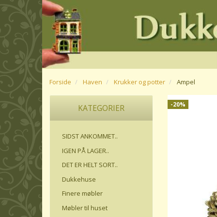
Forside
Haven
Krukker og potter
Ampel
-20%
KATEGORIER
SIDST ANKOMMET..
IGEN PÅ LAGER..
DET ER HELT SORT..
Dukkehuse
Finere møbler
Møbler til huset