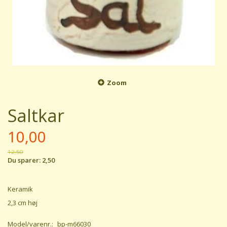
Zoom
Saltkar
10,00
12,50
Du sparer:
2,50
Keramik
2,3 cm høj
Model/varenr.:
bp-m66030