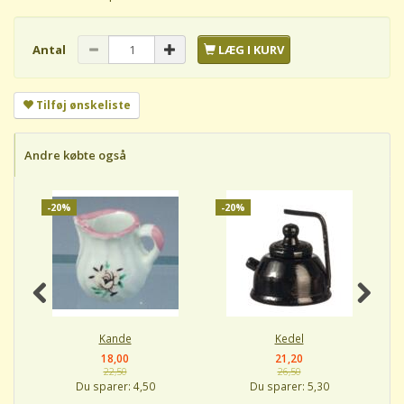
Antal
LÆG I KURV
Tilføj ønskeliste
Andre købte også
-20%
-20%
-
Kande
Kedel
18,00
21,20
22,50
26,50
Du sparer:
4,50
Du sparer:
5,30