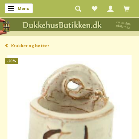
Menu
Skifte navigation
Krukker og bøtter
-20%