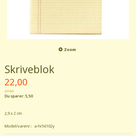
Zoom
Skriveblok
22,00
27,50
Du sparer:
5,50
2,9 x 2 cm
Model/varenr.:
a-hr56102y