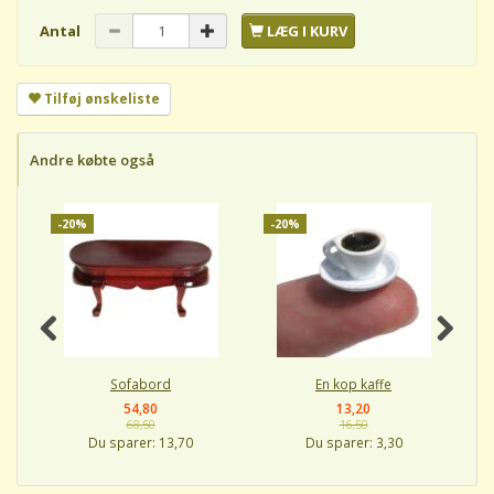
Antal
LÆG I KURV
Tilføj ønskeliste
Andre købte også
-20%
-20%
-
Sofabord
En kop kaffe
54,80
13,20
68,50
16,50
Du sparer:
13,70
Du sparer:
3,30