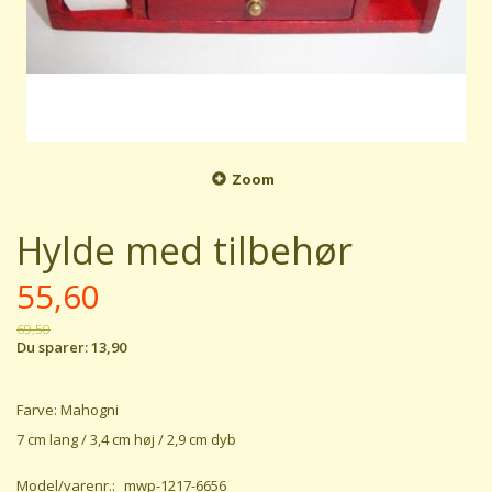
Zoom
Hylde med tilbehør
55,60
69,50
Du sparer:
13,90
Farve: Mahogni
7 cm lang / 3,4 cm høj / 2,9 cm dyb
Model/varenr.:
mwp-1217-6656