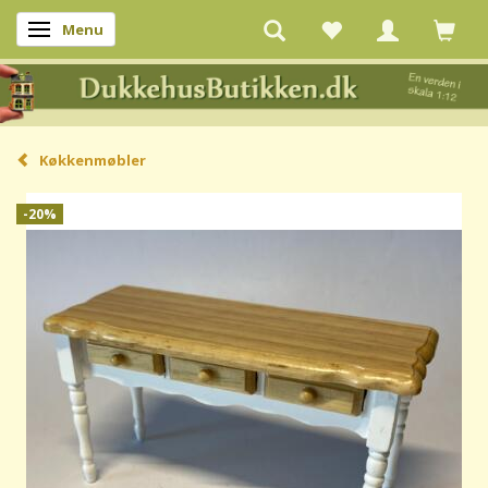
Menu
Skifte navigation
Køkkenmøbler
-20%