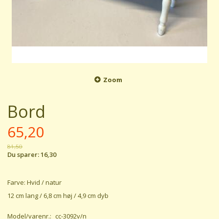
Zoom
Bord
65,20
81,50
Du sparer:
16,30
Farve: Hvid / natur
12 cm lang / 6,8 cm høj / 4,9 cm dyb
Model/varenr.:
cc-3092v/n