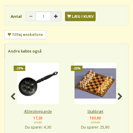
Antal
LÆG I KURV
Tilføj ønskeliste
Andre købte også
-20%
-20%
-
Æbleskivepande
Skakbræt
17,20
103,60
21,50
129,50
Du sparer:
4,30
Du sparer:
25,90