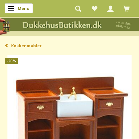
Menu
Skifte navigation
Køkkenmøbler
-20%