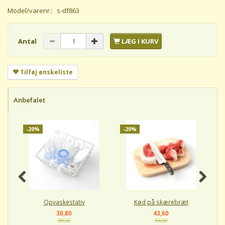
Model/varenr.:
s-df863
Antal
LÆG I KURV
Tilføj ønskeliste
Anbefalet
-20%
-20%
-
Opvaskestativ
Kød på skærebræt
30,80
43,60
38,50
54,50