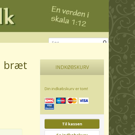
å bræt
INDKØBSKURV
Din indkøbskurv er tom!
Til kassen