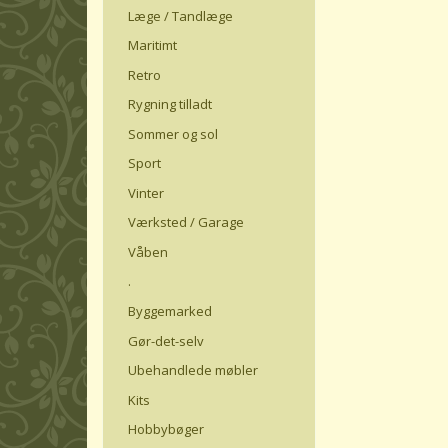
Læge / Tandlæge
Maritimt
Retro
Rygning tilladt
Sommer og sol
Sport
Vinter
Værksted / Garage
Våben
.
Byggemarked
Gør-det-selv
Ubehandlede møbler
Kits
Hobbybøger