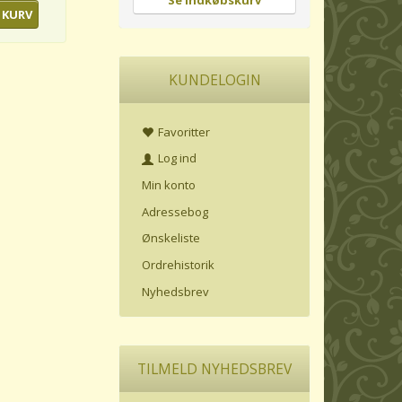
Se indkøbskurv
 KURV
KUNDELOGIN
Favoritter
Log ind
Min konto
Adressebog
Ønskeliste
Ordrehistorik
Nyhedsbrev
TILMELD NYHEDSBREV