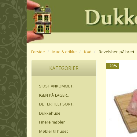
Forside
Mad & drikke
Kød
Revelsben på bræt
-20%
KATEGORIER
SIDST ANKOMMET..
IGEN PÅ LAGER..
DET ER HELT SORT..
Dukkehuse
Finere møbler
Møbler til huset