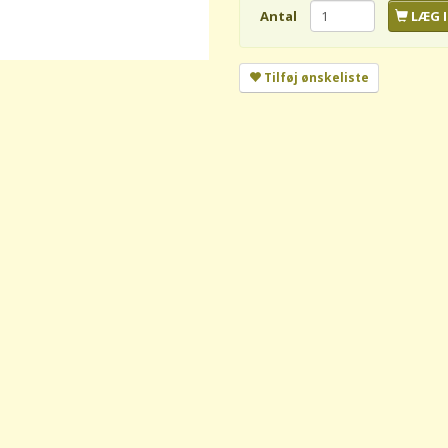
Antal
LÆG I
Tilføj ønskeliste