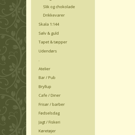
Slik og chokolade
Drikkevarer
Skala 1:144
Sølv & guld
Tapet & tæpper
Udendørs
.
Atelier
Bar / Pub
Bryllup
Cafe / Diner
Frisør / barber
Fødselsdag
Jagt / Fiskeri
Køretøjer