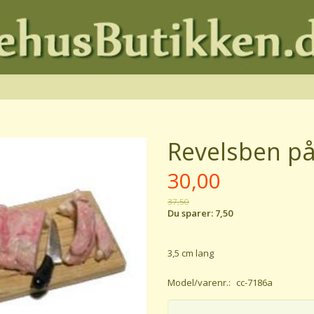
Revelsben p
30,00
37,50
Du sparer:
7,50
3,5 cm lang
Model/varenr.:
cc-7186a