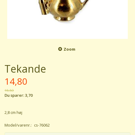
Zoom
Tekande
14,80
18,50
Du sparer:
3,70
2,8 cm høj
Model/varenr.:
cs-76062