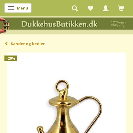
Menu
Skifte navigation
Kander og kedler
-20%