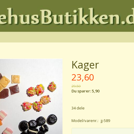
Kager
23,60
29,50
Du sparer:
5,90
34 dele
Model/varenr.:
jj-589