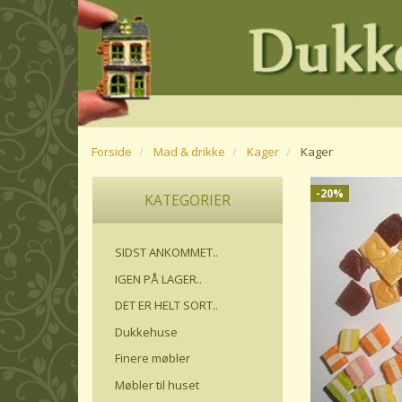
Forside
Mad & drikke
Kager
Kager
-20%
KATEGORIER
SIDST ANKOMMET..
IGEN PÅ LAGER..
DET ER HELT SORT..
Dukkehuse
Finere møbler
Møbler til huset