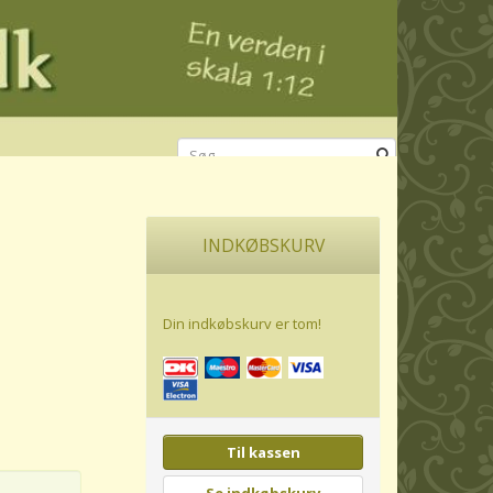
INDKØBSKURV
Din indkøbskurv er tom!
Til kassen