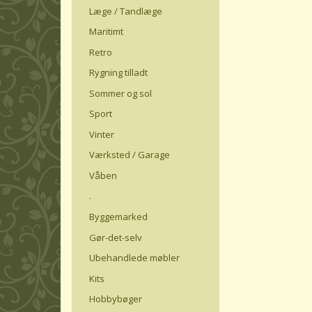
Læge / Tandlæge
Maritimt
Retro
Rygning tilladt
Sommer og sol
Sport
Vinter
Værksted / Garage
Våben
.
Byggemarked
Gør-det-selv
Ubehandlede møbler
Kits
Hobbybøger