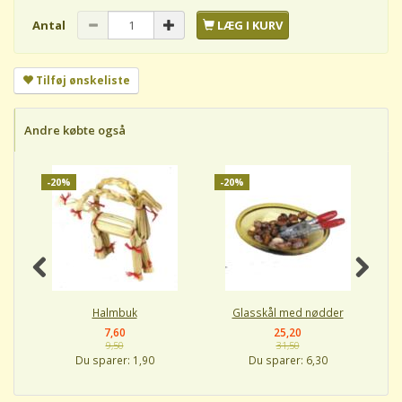
Antal
LÆG I KURV
Tilføj ønskeliste
Andre købte også
-20%
-20%
-
Halmbuk
Glasskål med nødder
7,60
25,20
9,50
31,50
Du sparer:
1,90
Du sparer:
6,30