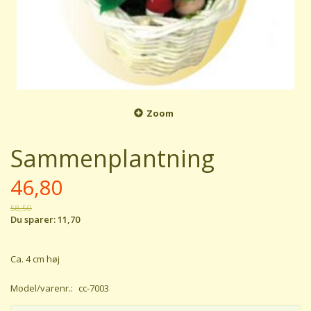
Zoom
Sammenplantning
46,80
58,50
Du sparer:
11,70
Ca. 4 cm høj
Model/varenr.:
cc-7003