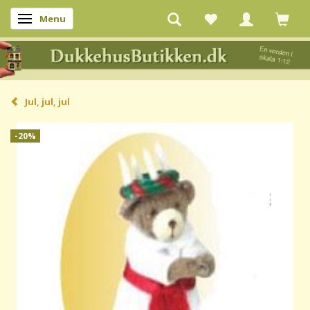
Menu
Skifte navigation
Jul, jul, jul
-20%