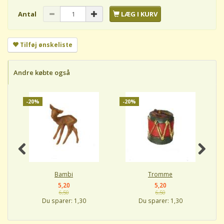
Antal
LÆG I KURV
Tilføj ønskeliste
Andre købte også
-20%
-20%
-
Bambi
Tromme
5,20
5,20
6,50
6,50
Du sparer:
1,30
Du sparer:
1,30