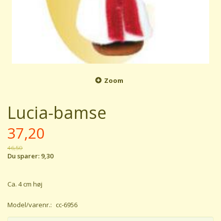
Zoom
Lucia-bamse
37,20
46,50
Du sparer:
9,30
Ca. 4 cm høj
Model/varenr.:
cc-6956