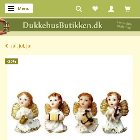
Menu
Skifte navigation
Jul, jul, jul
-20%