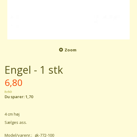
Zoom
Engel - 1 stk
6,80
8,50
Du sparer:
1,70
4 cm høj
Sælges ass.
Model/varenr.:
gk-772-100