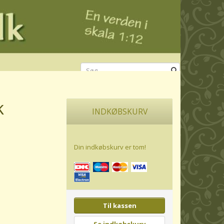
k
INDKØBSKURV
Din indkøbskurv er tom!
Til kassen