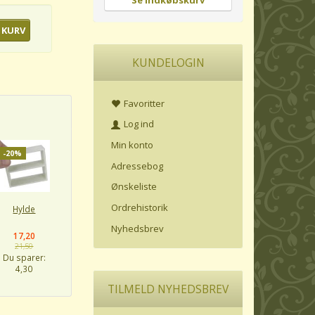
Se indkøbskurv
 KURV
KUNDELOGIN
Favoritter
Log ind
Min konto
-20%
Adressebog
Ønskeliste
Ordrehistorik
Hylde
Nyhedsbrev
17,20
21,50
Du sparer:
4,30
TILMELD NYHEDSBREV