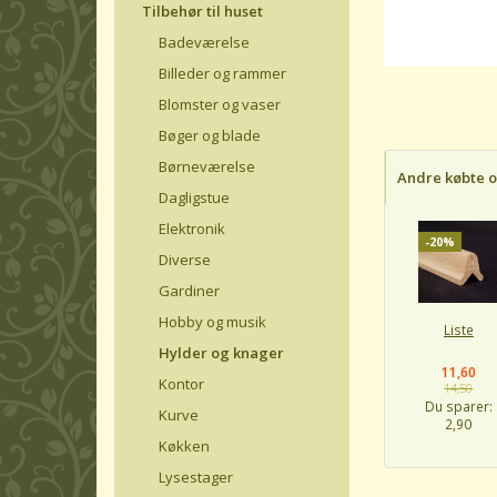
Tilbehør til huset
Badeværelse
Billeder og rammer
Blomster og vaser
Bøger og blade
Børneværelse
Andre købte 
Dagligstue
Elektronik
-20%
Diverse
Gardiner
Hobby og musik
Liste
Hylder og knager
11,60
Kontor
14,50
Du sparer:
Kurve
2,90
Køkken
Lysestager