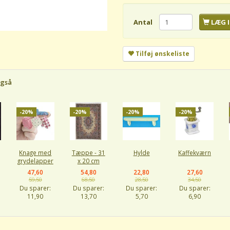
Antal
LÆG I
Tilføj ønskeliste
også
-20%
-20%
-20%
-20%
Knage med
Tæppe - 31
Hylde
Kaffekværn
grydelapper
x 20 cm
47,60
54,80
22,80
27,60
59,50
68,50
28,50
34,50
Du sparer:
Du sparer:
Du sparer:
Du sparer:
11,90
13,70
5,70
6,90