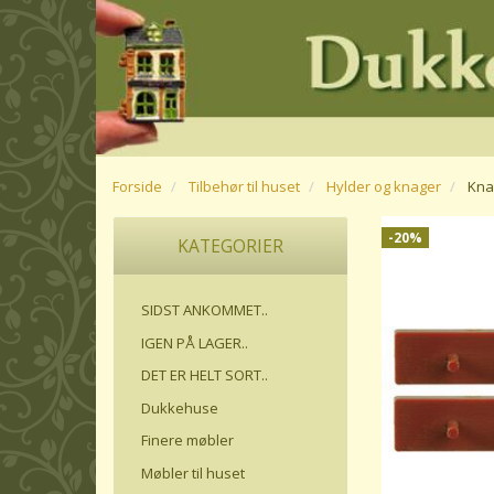
Forside
Tilbehør til huset
Hylder og knager
Knag
-20%
KATEGORIER
SIDST ANKOMMET..
IGEN PÅ LAGER..
DET ER HELT SORT..
Dukkehuse
Finere møbler
Møbler til huset