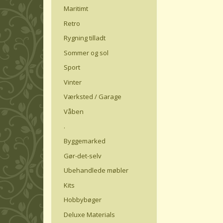
Maritimt
Retro
Rygning tilladt
Sommer og sol
Sport
Vinter
Værksted / Garage
Våben
.
Byggemarked
Gør-det-selv
Ubehandlede møbler
Kits
Hobbybøger
Deluxe Materials