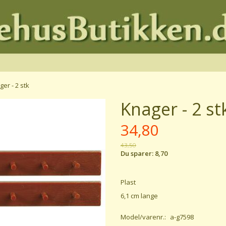
er - 2 stk
Knager - 2 st
34,80
43,50
Du sparer:
8,70
Plast
6,1 cm lange
Model/varenr.:
a-g7598