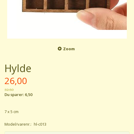
Zoom
Hylde
26,00
32,50
Du sparer:
6,50
7 x 5 cm
Model/varenr.:
hl-c013