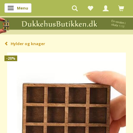
Menu
Skifte navigation
Hylder og knager
-20%