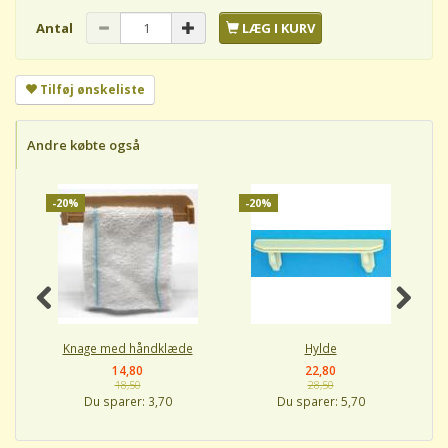
Antal
LÆG I KURV
Tilføj ønskeliste
Andre købte også
-20%
-20%
-
Knage med håndklæde
Hylde
14,80
22,80
18,50
28,50
Du sparer:
3,70
Du sparer:
5,70