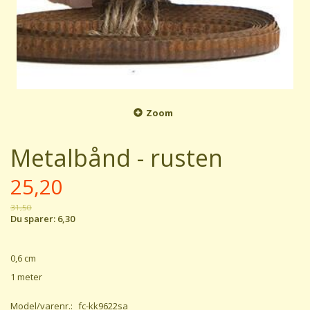
Zoom
Metalbånd - rusten
25,20
31,50
Du sparer:
6,30
0,6 cm
1 meter
Model/varenr.:
fc-kk9622sa