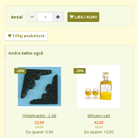
Antal
LÆG I KURV
Tilføj ønskeliste
Andre købte også
-20%
-20%
Hyldeknægte - 2 stk
Whiskey-sæt
23,60
42,00
29,50
52,50
Du sparer:
5,90
Du sparer:
10,50