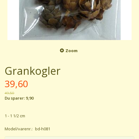
Zoom
Grankogler
39,60
49,50
Du sparer:
9,90
1 - 1 1/2 cm
Model/varenr.:
bd-h081