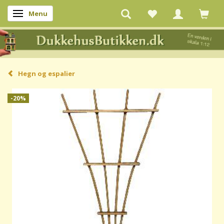
Menu
Skifte navigation
Hegn og espalier
-20%