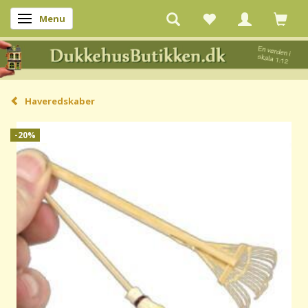
Menu
Skifte navigation
Haveredskaber
-20%