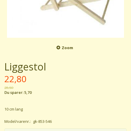
Zoom
Liggestol
22,80
28,50
Du sparer:
5,70
10 cm lang
Model/varenr.:
gk-853-546