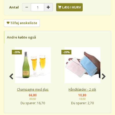
Antal
LÆG I KURV
Tilføj ønskeliste
Andre købte også
-20%
-20%
-
Champagne med glas
Håndklæder - 2 stk
66,80
10,80
83,50
13,50
Du sparer:
16,70
Du sparer:
2,70