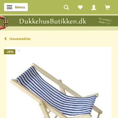
Menu
Skifte navigation
Havemøbler
-20%