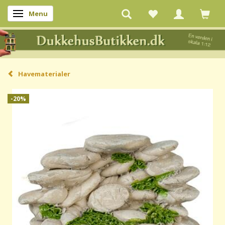
Menu
Skifte navigation
Havematerialer
-20%