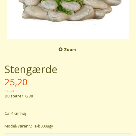
Zoom
Stengærde
25,20
31,50
Du sparer:
6,30
Ca. 4 cm høj
Model/varenr.:
a-b0008gy