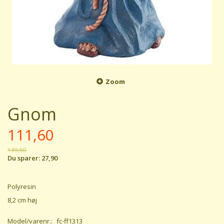
Zoom
Gnom
111,60
139,50
Du sparer:
27,90
Polyresin
8,2 cm høj
Model/varenr.:
fc-ff1313