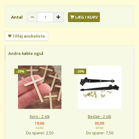
Antal
LÆG I KURV
Tilføj ønskeliste
Andre købte også
-20%
-20%
Kors - 2 stk
Beslag - 2 stk
10,00
30,00
12,50
37,50
Du sparer:
2,50
Du sparer:
7,50