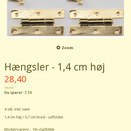
Zoom
Hængsler - 1,4 cm høj
28,40
35,50
Du sparer:
7,10
4 stk. inkl. søm
1,4 cm høj / 0,7 cm bred - udfoldet
Model/varenr.:
hh-cla05666