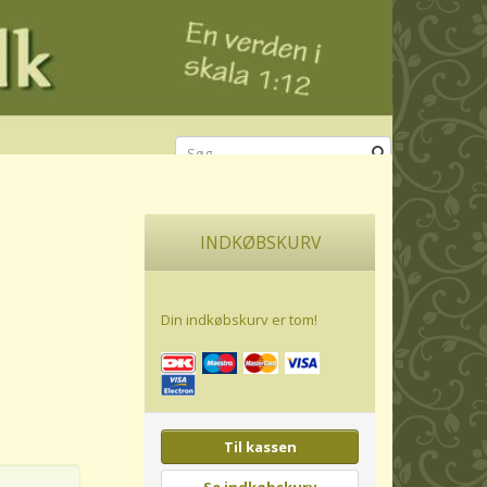
INDKØBSKURV
Din indkøbskurv er tom!
Til kassen