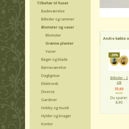
Tilbehør til huset
Badeværelse
Billeder og rammer
Blomster og vaser
Blomster
Andre købte 
Grønne planter
Vaser
-20%
Bøger og blade
Børneværelse
Dagligstue
Billeder - 2
stk
Elektronik
35,60
Diverse
44,50
Du sparer:
Gardiner
8,90
Hobby og musik
Hylder og knager
Kontor