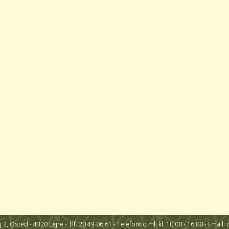
2, Osted - 4320 Lejre - Tlf. 20 49 06 61 - Telefontid ml. kl. 10:00 - 16:00 - Em