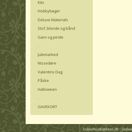
Kits
Hobbybøger
Deluxe Materials
Stof, blonde og bånd
Garn og pinde
.
Julemarked
Nissedøre
Valentins Dag
Påske
Halloween
.
GAVEKORT
DukkehusButikken.dk - Skelvej 