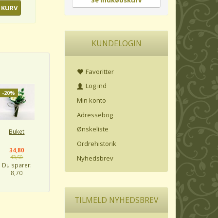
Se indkøbskurv
 KURV
KUNDELOGIN
Favoritter
Log ind
-20%
Min konto
Adressebog
Ønskeliste
Buket
Ordrehistorik
34,80
Nyhedsbrev
43,50
Du sparer:
8,70
TILMELD NYHEDSBREV