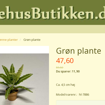
ønne planter
Grøn plante
Grøn plante
47,60
59,50
Du sparer:
11,90
Ca. 4,5 cm høj
Model/varenr.:
hl-7886