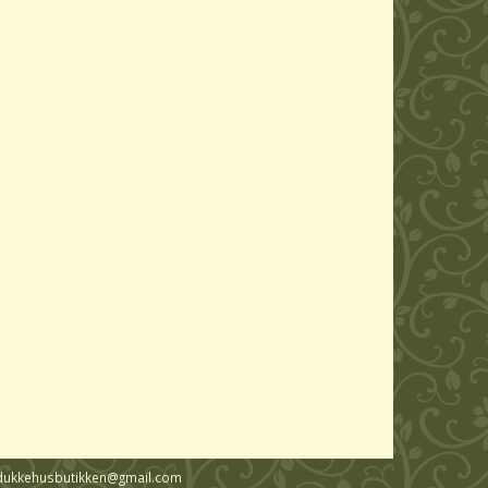
ail: dukkehusbutikken@gmail.com