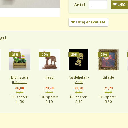
Antal
LÆG I
Tilføj ønskeliste
også
-20%
-20%
-20%
-20%
Blomster i
Hest
Nøglehuller -
Billede
trækasse
2 stk
46,00
20,40
21,20
21,20
57,50
25,50
26,50
26,50
Du sparer:
Du sparer:
Du sparer:
Du sparer:
11,50
5,10
5,30
5,30