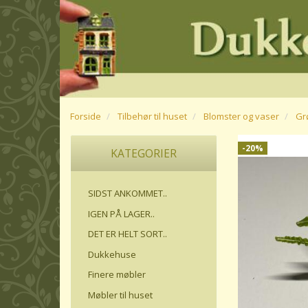
Forside
Tilbehør til huset
Blomster og vaser
Gr
-20%
KATEGORIER
SIDST ANKOMMET..
IGEN PÅ LAGER..
DET ER HELT SORT..
Dukkehuse
Finere møbler
Møbler til huset