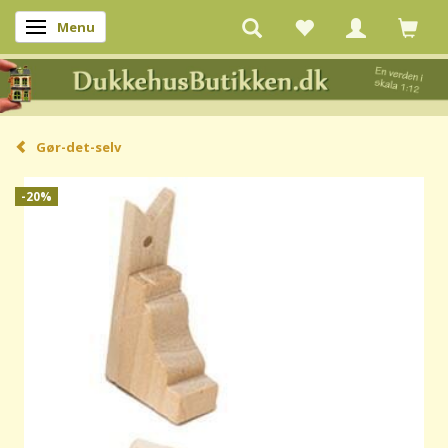
Menu
Skifte navigation
Gør-det-selv
-20%