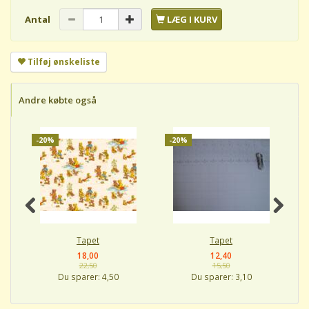
Antal
LÆG I KURV
Tilføj ønskeliste
Andre købte også
-20%
-20%
-
Tapet
Tapet
18,00
12,40
22,50
15,50
Du sparer:
4,50
Du sparer:
3,10