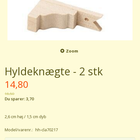
Zoom
Hyldeknægte - 2 stk
14,80
18,50
Du sparer:
3,70
2,6 cm høj / 1,5 cm dyb
Model/varenr.:
hh-cla70217