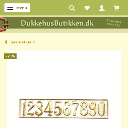
Menu
Skifte navigation
Gør-det-selv
-20%