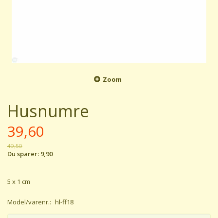
Zoom
Husnumre
39,60
49,50
Du sparer:
9,90
5 x 1 cm
Model/varenr.:
hl-ff18