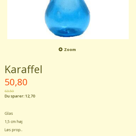
Zoom
Karaffel
50,80
63,50
Du sparer:
12,70
Glas
1,5 cm høj
Løs prop..