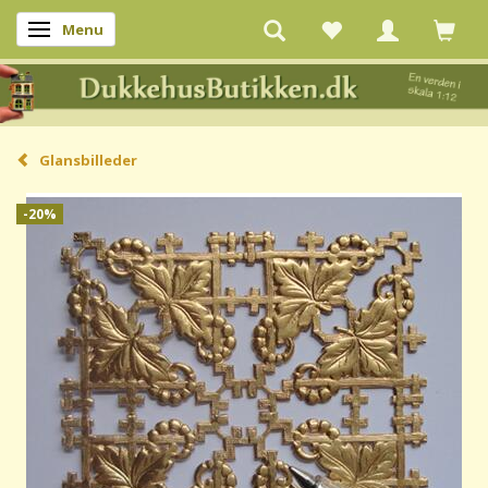
Menu
Skifte navigation
Glansbilleder
-20%