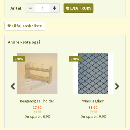
Antal
LÆG I KURV
Tilføj ønskeliste
Andre købte også
-20%
-20%
-
Reagensglas i holder
"Vinduesglas"
27,60
39,60
34,50
49,50
Du sparer:
6,90
Du sparer:
9,90