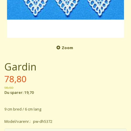
Zoom
Gardin
78,80
98,50
Du sparer:
19,70
9 cm bred / 6 cm lang
Model/varenr.:
pw-dh5372