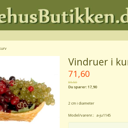
kurv
Vindruer i ku
71,60
89,50
Du sparer:
17,90
2 cm i diameter
Model/varenr.:
a-ju1145