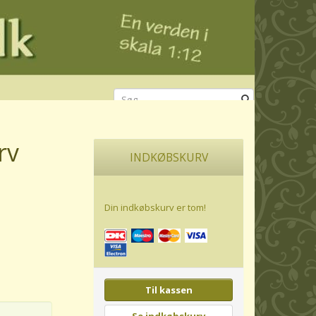
rv
INDKØBSKURV
Din indkøbskurv er tom!
Til kassen