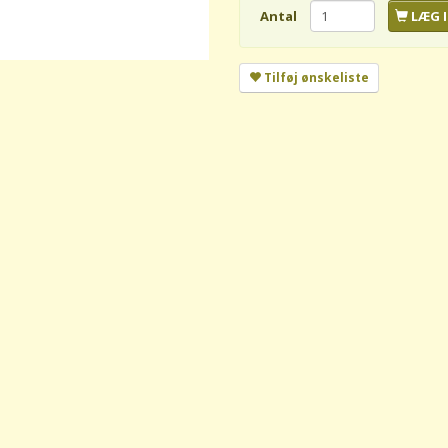
Antal
LÆG I
Tilføj ønskeliste