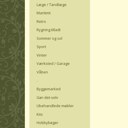
Læge / Tandlæge
Maritimt
Retro
Rygning tilladt
Sommer og sol
Sport
Vinter
Værksted / Garage
Våben
.
Byggemarked
Gør-det-selv
Ubehandlede møbler
Kits
Hobbybøger