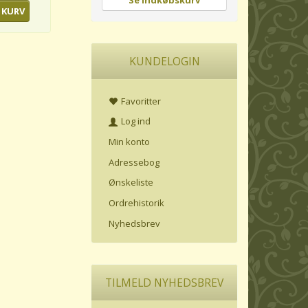
Se indkøbskurv
 KURV
KUNDELOGIN
Favoritter
Log ind
Min konto
Adressebog
Ønskeliste
Ordrehistorik
Nyhedsbrev
TILMELD NYHEDSBREV