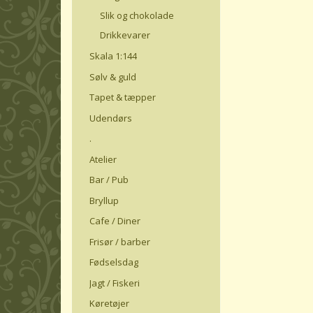
Slik og chokolade
Drikkevarer
Skala 1:144
Sølv & guld
Tapet & tæpper
Udendørs
.
Atelier
Bar / Pub
Bryllup
Cafe / Diner
Frisør / barber
Fødselsdag
Jagt / Fiskeri
Køretøjer