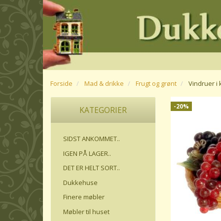
Forside
Mad & drikke
Frugt og grønt
Vindruer i 
-20%
KATEGORIER
SIDST ANKOMMET..
IGEN PÅ LAGER..
DET ER HELT SORT..
Dukkehuse
Finere møbler
Møbler til huset