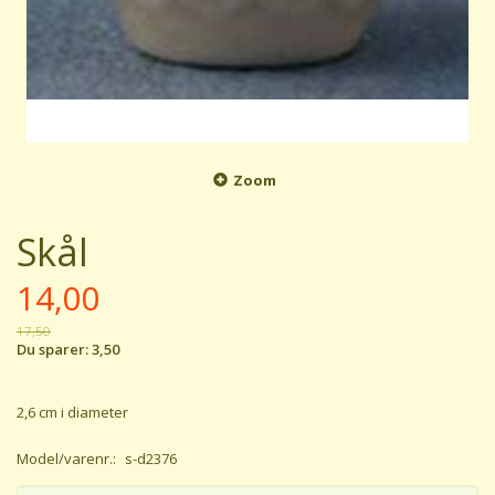
Zoom
Skål
14,00
17,50
Du sparer:
3,50
2,6 cm i diameter
Model/varenr.:
s-d2376