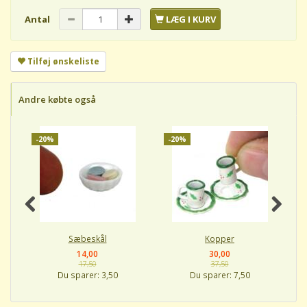
Antal
LÆG I KURV
Tilføj ønskeliste
Andre købte også
-20%
-20%
-
Sæbeskål
Kopper
14,00
30,00
17,50
37,50
Du sparer:
3,50
Du sparer:
7,50