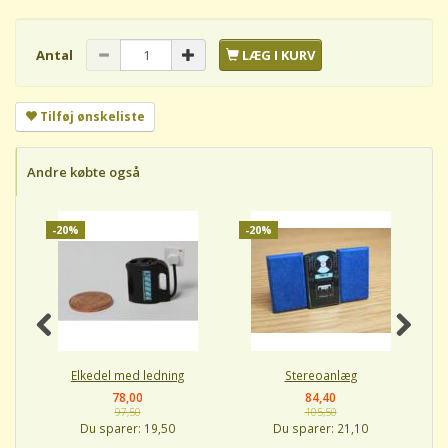
Antal
LÆG I KURV
Tilføj ønskeliste
Andre købte også
-20%
-20%
-
Elkedel med ledning
Stereoanlæg
78,00
84,40
97,50
105,50
Du sparer:
19,50
Du sparer:
21,10