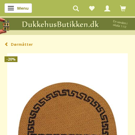
Menu
Skifte navigation
Dørmåtter
-20%