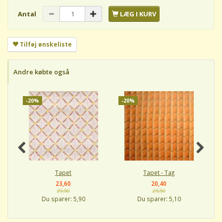
Antal
LÆG I KURV
Tilføj ønskeliste
Andre købte også
-20%
-20%
-
Tapet
Tapet - Tag
23,60
20,40
29,50
25,50
Du sparer:
5,90
Du sparer:
5,10