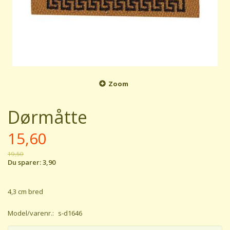
Zoom
Dørmåtte
15,60
19,50
Du sparer:
3,90
4,3 cm bred
Model/varenr.:
s-d1646