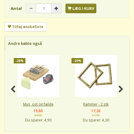
Antal
LÆG I KURV
Tilføj ønskeliste
Andre købte også
-20%
-20%
-
Mus, ost og fælde
Rammer - 2 stk
19,60
17,20
24,50
21,50
Du sparer:
4,90
Du sparer:
4,30