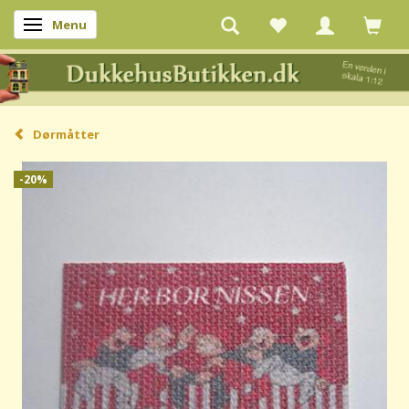
Menu
Skifte navigation
Dørmåtter
-20%