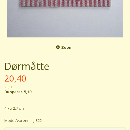
Zoom
Dørmåtte
20,40
25,50
Du sparer:
5,10
4,7 x 2,7 cm
Model/varenr.:
ij-322