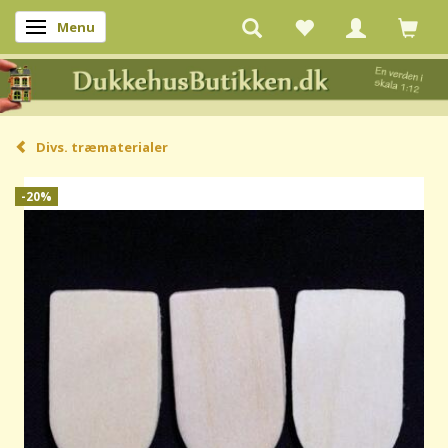
Menu
Skifte navigation
Divs. træmaterialer
-20%