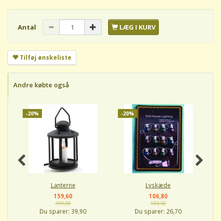
Antal
LÆG I KURV
Tilføj ønskeliste
Andre købte også
-20%
-20%
-
Lanterne
Lyskæde
159,60
106,80
199,50
133,50
Du sparer:
39,90
Du sparer:
26,70