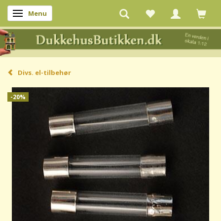
Menu
Skifte navigation
Divs. el-tilbehør
-20%