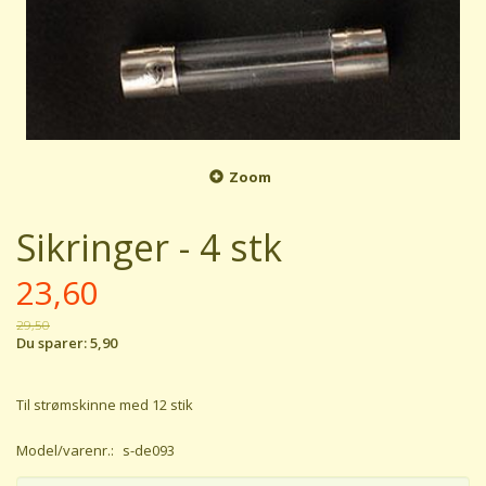
Zoom
Sikringer - 4 stk
23,60
29,50
Du sparer:
5,90
Til strømskinne med 12 stik
Model/varenr.:
s-de093