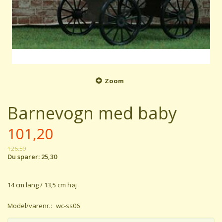
Zoom
Barnevogn med baby
101,20
126,50
Du sparer:
25,30
14 cm lang / 13,5 cm høj
Model/varenr.:
wc-ss06