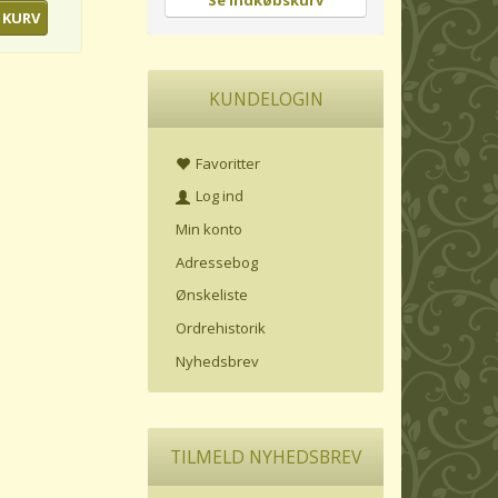
Se indkøbskurv
 KURV
KUNDELOGIN
Favoritter
Log ind
Min konto
Adressebog
Ønskeliste
Ordrehistorik
Nyhedsbrev
TILMELD NYHEDSBREV