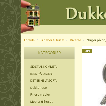
Forside
Tilbehør til huset
Diverse
Nøgler på rin
-20%
KATEGORIER
SIDST ANKOMMET..
IGEN PÅ LAGER..
DET ER HELT SORT..
Dukkehuse
Finere møbler
Møbler til huset