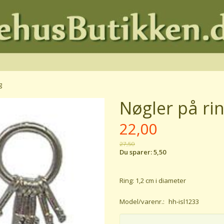
g
Nøgler på ri
22,00
27,50
Du sparer:
5,50
Ring: 1,2 cm i diameter
Model/varenr.:
hh-isl1233