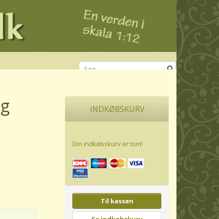
ng
INDKØBSKURV
Din indkøbskurv er tom!
Til kassen